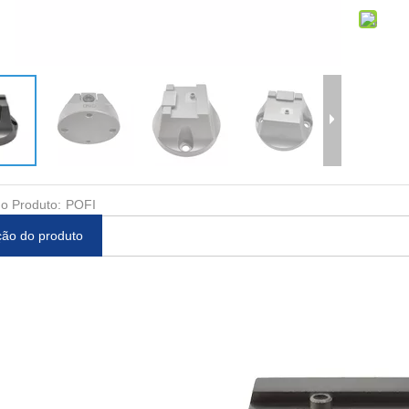
o Produto:
POFI
ção do produto
entralização
Sonda Magnética Esfera Φ3
Suporte de eletrod
odo
~ Φ8mm
compatível com ERO
010793 ER-0092