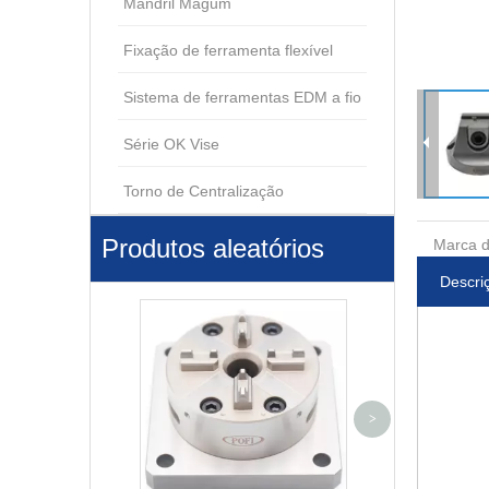
Mandril Magum
Fixação de ferramenta flexível
Sistema de ferramentas EDM a fio
Série OK Vise
Torno de Centralização
Produtos aleatórios
Marca d
Descri
Dispositivo de c
>
de eletr