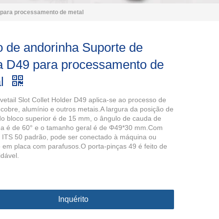
 para processamento de metal
 de andorinha Suporte de
a D49 para processamento de
al
etail Slot Collet Holder D49 aplica-se ao processo de
 cobre, alumínio e outros metais.A largura da posição de
do bloco superior é de 15 mm, o ângulo de cauda de
ha é de 60° e o tamanho geral é de Φ49*30 mm.Com
e ITS 50 padrão, pode ser conectado à máquina ou
em placa com parafusos.O porta-pinças 49 é feito de
idável.
Inquérito