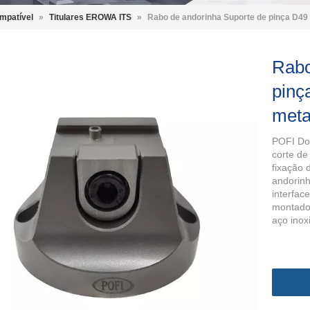
mpatível
»
Titulares EROWA ITS
»
Rabo de andorinha Suporte de pinça D49
Rabo
pinç
met
POFI Dov
corte de
fixação 
andorin
interfac
montado 
aço inox