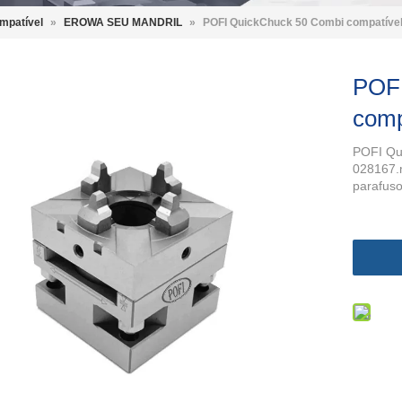
mpatível
»
EROWA SEU MANDRIL
»
POFI QuickChuck 50 Combi compatíve
POFI
comp
POFI Qu
028167.
parafuso