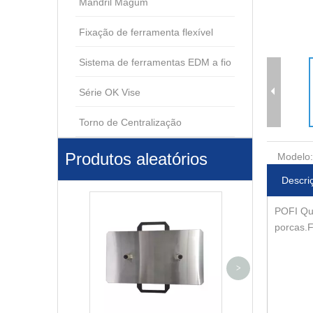
Mandril Magum
Fixação de ferramenta flexível
Sistema de ferramentas EDM a fio
Série OK Vise
Torno de Centralização
Produtos aleatórios
Modelo:
Descri
POFI Qu
porcas.F
Mandril Pneumá
>
EM 1 D100 ER-
04312