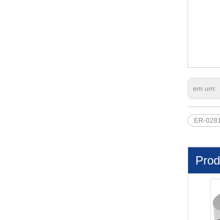
em um:
ER-028
Prod