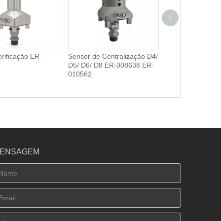
>
erificação ER-
Sensor de Centralização D4/
Sensor de centra
D5/ D6/ D8 ER-008638 ER-
com mola ER-00
010562
010562
ENSAGEM