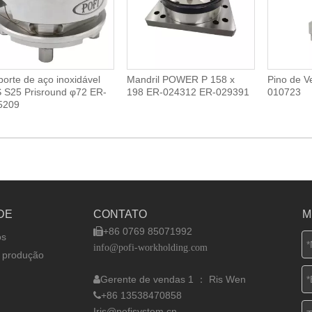
orte de aço inoxidável
Mandril POWER P 158 x
Pino de V
S S25 Prisround φ72 ER-
198 ER-024312 ER-029391
010723
5209
DE
CONTATO
M
+86 0769 85071992

ós
info@pofi-workholding.com
 produção
Gerente de vendas 1 ：
Ris Wen

+86 13538470858

Iris@pofisystem.cn