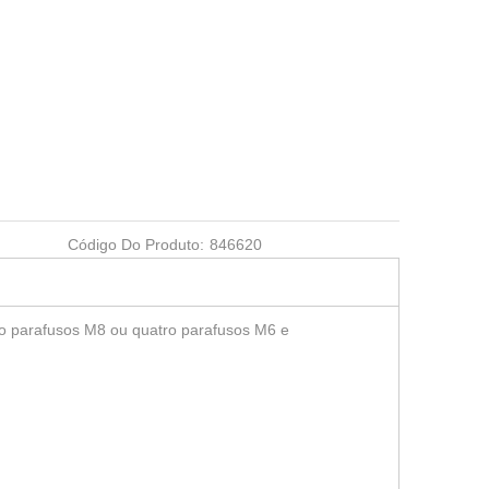
Código Do Produto:
846620
parafusos M8 ou quatro parafusos M6 e
 Manual
Sonda de Medição 3R-
Mandril rápido 100 P com
-652.9
656.21-SP03
placa de base CNC ER-
036345