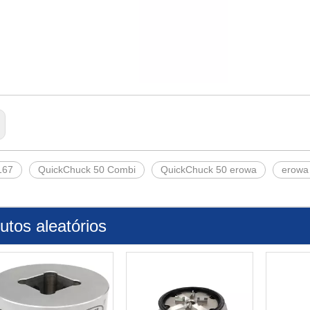
167
QuickChuck 50 Combi
QuickChuck 50 erowa
erowa
utos aleatórios