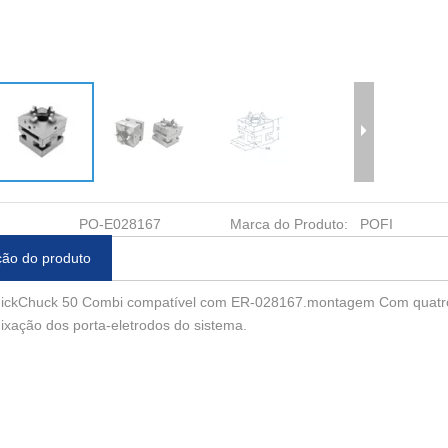
PO-E028167
Marca do Produto:
POFI
ção do produto
ickChuck 50 Combi compatível com ER-028167.montagem Com quatro 
ixação dos porta-eletrodos do sistema.
tico CNC 9
Sensor de Centralização D4/
Adaptador de Mandril
035519 ER-
D5/ D6/ D8 ER-008638 ER-
90° Macro-Macro 3R
4
010562