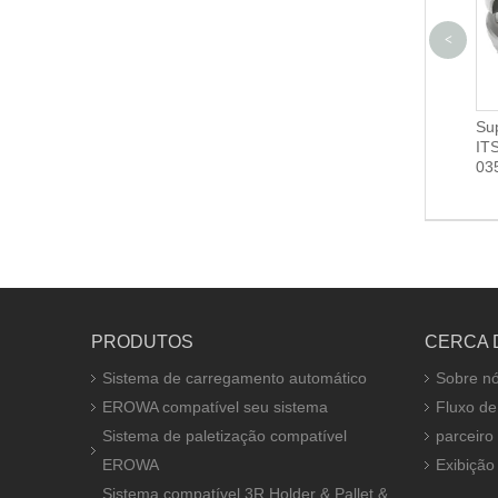
<
Adaptador Mandril Manual-
Sup
Macro Junior 3R-466.15033
IT
03
PRODUTOS
CERCA 
Sistema de carregamento automático
Sobre n
EROWA compatível seu sistema
Fluxo de
Sistema de paletização compatível
parceiro
EROWA
Exibição
Sistema compatível 3R Holder & Pallet &