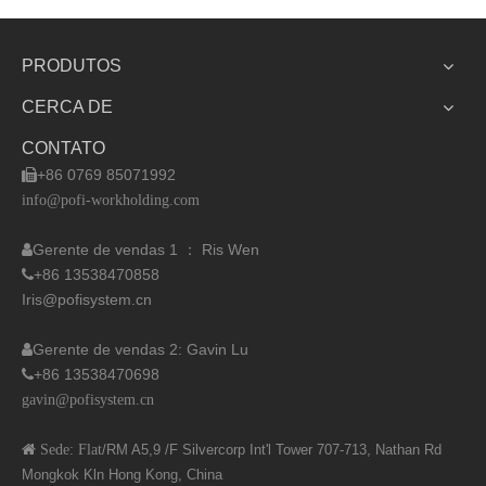
PRODUTOS
CERCA DE
CONTATO
+86 0769 85071992

info@pofi-workholding.com
Gerente de vendas 1 ：
Ris Wen

+86 13538470858

Iris@pofisystem.cn
Gerente de vendas 2: Gavin Lu

+86 13538470698

gavin@pofisystem.cn
 Sede: Flat
/RM A5,9 /F Silvercorp Int'l
Tower 707-713, Nathan Rd
Mongkok Kln Hong Kong, China