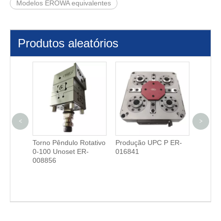
Modelos EROWA equivalentes
Produtos aleatórios
<
>
etes
Torno Pêndulo Rotativo
Produção UPC P ER-
3R-680
0-100 Unoset ER-
016841
manual 
008856