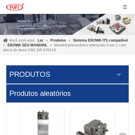
Você está aqui:
Lar
»
Produtos
»
Sistema EROWA ITS compatível
»
EROWA SEU MANDRIL
»
Mandril pneumático otimizado 4 em 1 com
placa de base CNC ER-035519
PRODUTOS
Produtos aleatórios
Palete
φ11