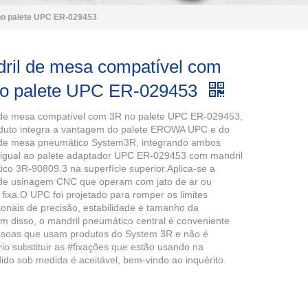
no palete UPC ER-029453
ril de mesa compatível com
o palete UPC ER-029453
 de mesa compatível com 3R no palete UPC ER-029453,
oduto integra a vantagem do palete EROWA UPC e do
 de mesa pneumático System3R, integrando ambos
 igual ao palete adaptador UPC ER-029453 com mandril
co 3R-90809.3 na superfície superior.Aplica-se a
 de usinagem CNC que operam com jato de ar ou
fixa.O UPC foi projetado para romper os limites
onais de precisão, estabilidade e tamanho da
m disso, o mandril pneumático central é conveniente
ssoas que usam produtos do System 3R e não é
io substituir as #fixações que estão usando na
do sob medida é aceitável, bem-vindo ao inquérito.