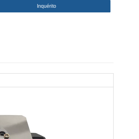
Inquérito
P com
Mandril Rápido 100 P ER-
Mandril de indexação manu
38824
036345
D100 ER-037970