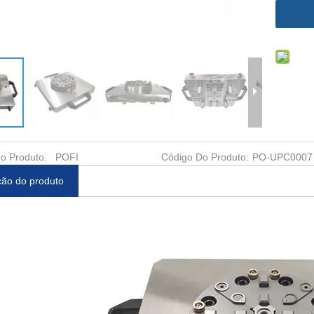
o Produto:
POFI
Código Do Produto:
PO-UPC0007
ção do produto
r Uniplate
Suporte Uniplate φ72 ER-
Mandril rápido 100 
R-010644
035212
placa de base ER-0