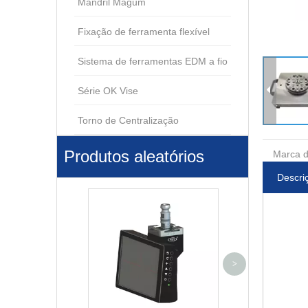
Mandril Magum
Fixação de ferramenta flexível
Sistema de ferramentas EDM a fio
Série OK Vise
Torno de Centralização
Produtos aleatórios
Marca d
Descri
Electorde Holde
>
ER-009219 E