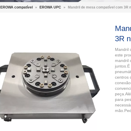
o EROWA compatível
»
EROWA UPC
»
Mandril de mesa compatível com 3R 
Mand
3R n
Mandril
este pr
mandril
juntos.É
pneumáti
centros
conexão 
convenci
peça.Alé
para pe
necessár
mão.Pedi