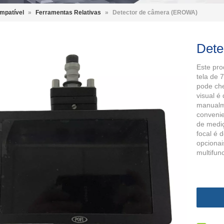
mpatível
»
Ferramentas Relativas
»
Detector de câmera (EROWA)
Dete
Este pro
tela de 
pode che
visual é
manualme
convenie
de mediç
focal é 
opcionai
multifun