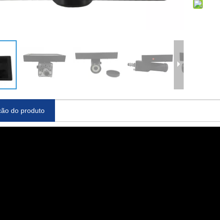
ção do produto
 CNC D75 3M
Mandril Automático de Ação
Mandris de expan
21-S
Rápida ER-007521
Φ20mm 3Refix 3R-90
3R-901-20RS