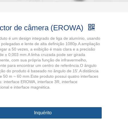
ctor de câmera (EROWA)
duto é um design integrado de liga de alumínio, usando
7 polegadas e lente de alta definição 1080p.A ampliação
gar a 50 vezes, a exibição é mais clara e a precisão
 de ± 0,003 mm.A linha cruzada pode ser girada
nte, com sua própria função de infravermelho,
nte para encontrar um centro de referência.O ângulo
ão do produto é baseado no ângulo de 15'.A distância
de 50 m ~ 60 mm.Este produto possui quatro interfaces
s: interface EROWA, interface 3R, interface
cional e interface magnética.
Inquérito