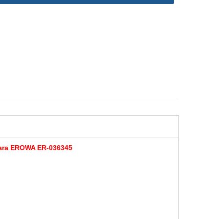
para EROWA ER-036345
0 ER-
Mandril ITS 100 P com placa
Suporte plano de aço
de base ER-035519 ER-
inoxidável 150x92
043124