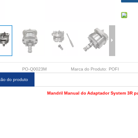
PO-Q0023M
Marca do Produto:
POFI
ção do produto
Mandril Manual do Adaptador System 3R 
ização MTS
Torneira de Compensação
Palete MTS 240 x 40
800
MTS A ER-039201
033703