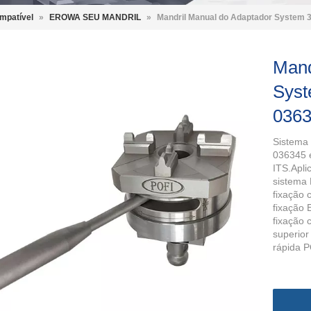
mpatível
»
EROWA SEU MANDRIL
»
Mandril Manual do Adaptador System
Mand
Sys
036
Sistema
036345 
ITS.Apli
sistema
fixação 
fixação 
fixação 
superior
rápida 