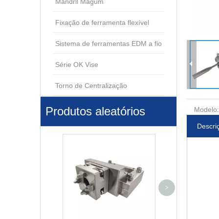
Mandril Magum
Fixação de ferramenta flexível
Sistema de ferramentas EDM a fio
Série OK Vise
Torno de Centralização
Produtos aleatórios
Modelo:
Descri
Pino de Central
>
ER-033